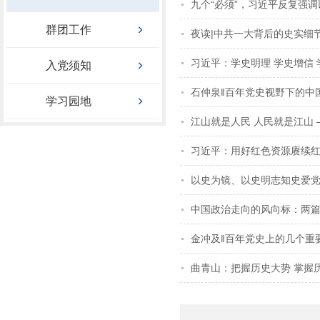
九个“必须”，习近平反复强
群团工作
夜读|中共一大背后的史实细
习近平：学史明理 学史增信 
入党须知
石仲泉‖百年党史视野下的中
学习园地
江山就是人民 人民就是江山
习近平：用好红色资源赓续红
以史为镜、以史明志知史爱
中国政治走向的风向标：两篇
金冲及‖百年党史上的几个重
曲青山：把握历史大势 掌握