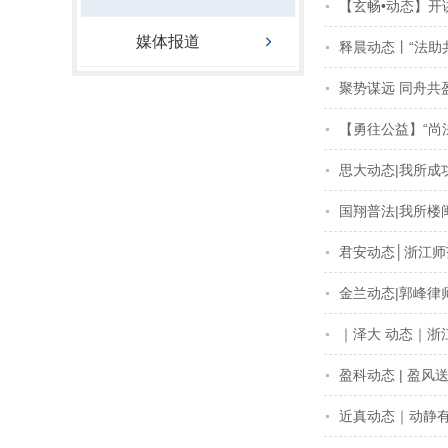
【玄畅•动态】开
媒体报道
释晨动态丨“法助
聚势谋远 同舟共
【勇往公益】“尚
思大动态|我所成
国翔普法|我所
君安动态│浙江
金兰动态|郭峰
｜泽大 动态｜
盈科动态 | 盈
近真动态｜动静