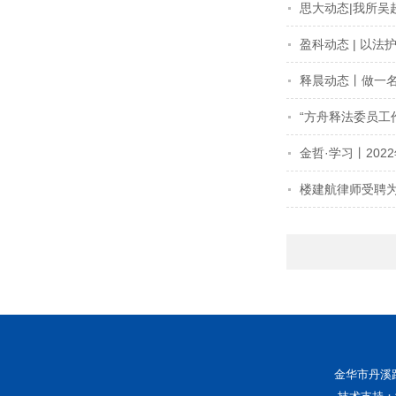
思大动态|我所
盈科动态 | 以
释晨动态丨做一名
“方舟释法委员工
金哲·学习丨20
楼建航律师受聘
金华市丹溪路1