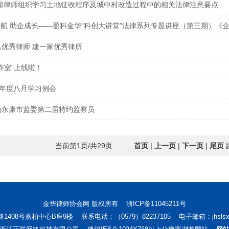
吴超律师组织学习土地征收程序及城中村改造过程中的相关法律注意要点
法护航 助企成长——盈科金华“科创大讲堂”法律系列专题讲座（第三期）《
优秀律师 建一家优秀律所
作室”上线啦！
22年度八月学习例会
为永康市监委第二届特约监察员
当前第1页/共29页
首页
|
上一页
|
下一页
|
尾页
金华律师协会网 版权所有
浙ICP备11045211号
408号嘉柏中心B座9楼 联系电话：（0579）82237105 电子邮箱：jhslsxh