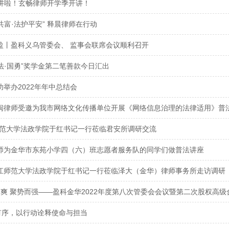
讲啦！玄畅律师开学季开讲！
共富·法护平安” 释晨律师在行动
盈丨盈科义乌管委会、 监事会联席会议顺利召开
法·国勇”奖学金第二笔善款今日汇出
功举办2022年年中总结会
楼闽律师受邀为我市网络文化传播单位开展《网络信息治理的法律适用》普
师范大学法政学院于红书记一行莅临君安所调研交流
律师为金华市东苑小学四（六）班志愿者服务队的同学们做普法讲座
浙江师范大学法政学院于红书记一行莅临泽大（金华）律师事务所走访调研
风送爽 聚势而强——盈科金华2022年度第八次管委会会议暨第二次股权高
有序，以行动诠释使命与担当