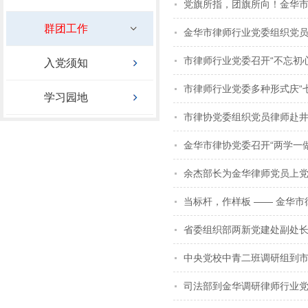
党旗所指，团旗所向！金华
群团工作
金华市律师行业党委组织党员
市律师行业党委召开“不忘初心
入党须知
市律师行业党委多种形式庆“七
学习园地
市律协党委组织党员律师赴
金华市律协党委召开“两学一
余杰部长为金华律师党员上
当标杆，作样板 —— 金华
省委组织部两新党建处副处
中央党校中青二班调研组到
司法部到金华调研律师行业