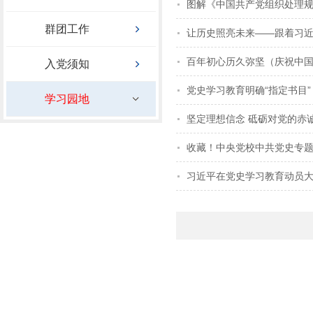
图解《中国共产党组织处理
群团工作
让历史照亮未来——跟着习
百年初心历久弥坚（庆祝中国
入党须知
党史学习教育明确“指定书目
学习园地
坚定理想信念 砥砺对党的赤
收藏！中央党校中共党史专题
习近平在党史学习教育动员大